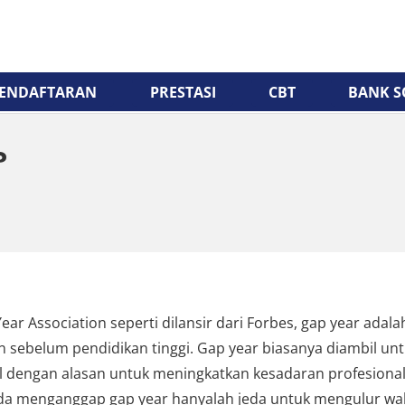
ENDAFTARAN
PRESTASI
CBT
BANK S
?
ear Association seperti dilansir dari Forbes, gap year ada
 sebelum pendidikan tinggi. Gap year biasanya diambil u
il dengan alasan untuk meningkatkan kesadaran profesional 
nda menganggap gap year hanyalah jeda untuk mengulur wak