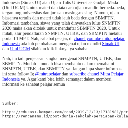
Indonesia (Simak UI) atau Ujian Tulis Universitas Gadjah Mada
(Utul UGM) Untuk materi dan tata cara ujian mandiri berbeda-beda,
tergantung universitas dan jurusan masing-masing. Namun, ujian
biasanya tertulis dan materi tidak jauh beda dengan SBMPTN.
Informasi tambahan, siswa yang telah dinyatakan lulus SNMPTN
2020 maka akan ditolak untuk mendaftar SBMPTN 2020. Untuk
itulah, alur pendaftaran SNMPTN, UTBK, dan SBMPTN melalui
portal LTMPT. Nah, sahabat pelajar, di
chanel youtube mitra pelajar
Indonesia
ada loh pembahasan mengenai ujian mandiri
Simak UI
dan
Utul UGM
silahkan klik linknya ya sahabat.
Nah, itu tadi penjelasan singkat mengenai SNMPTN, UTBK, dan
SBMPTN. Mudah – mudah bisa membantu dalam memahami
SNMPTN, UTBK, dan SBMPTN ya. Jangan lupa share informasi
ini serta follow Ig
@mitrapelajar
dan
subscribe chanel Mitra Pelajar
Indonesia
ya. Agar kami bisa lebih semangat dalam memberi
informasi ke sahabat pelajar semua
Sumber:

https://edukasi.kompas.com/read/2019/12/13/17181981/per
https://rencanamu.id/post/dunia-sekolah/persiapan-kuli