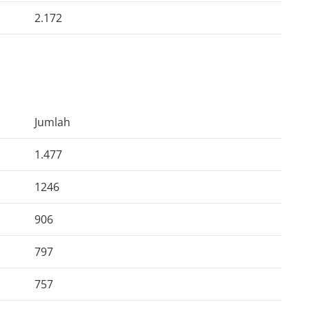
2.172
Jumlah
1.477
1246
906
797
757