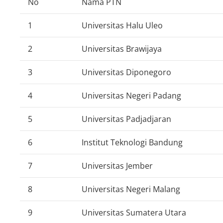
No
Nama PTN
1
Universitas Halu Uleo
2
Universitas Brawijaya
3
Universitas Diponegoro
4
Universitas Negeri Padang
5
Universitas Padjadjaran
6
Institut Teknologi Bandung
7
Universitas Jember
8
Universitas Negeri Malang
9
Universitas Sumatera Utara