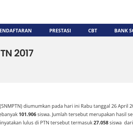
ENDAFTARAN
PRESTASI
CBT
BANK S
TN 2017
 (SNMPTN) diumumkan pada hari ini Rabu tanggal 26 April 20
sebanyak
101.906
siswa. Jumlah tersebut merupakan hasil sel
dinyatakan lulus di PTN tersebut termasuk
27.058
siswa dari