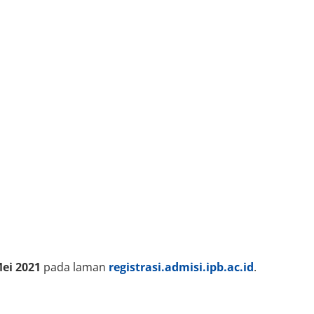
Mei 2021
pada laman
registrasi.admisi.ipb.ac.id
.