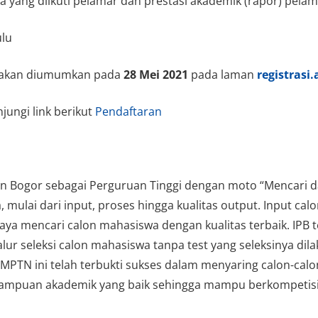
a yang diikuti pelamar dan prestasi akademik (rapor) pela
ulu
N akan diumumkan pada
28 Mei 2021
pada laman
registrasi.
jungi link berikut
Pendaftaran
nian Bogor sebagai Perguruan Tinggi dengan moto “Mencari
 mulai dari input, proses hingga kualitas output. Input 
aya mencari calon mahasiswa dengan kualitas terbaik. IPB t
alur seleksi calon mahasiswa tanpa test yang seleksinya di
 SNMPTN ini telah terbukti sukses dalam menyaring calon-c
mampuan akademik yang baik sehingga mampu berkompetisi d