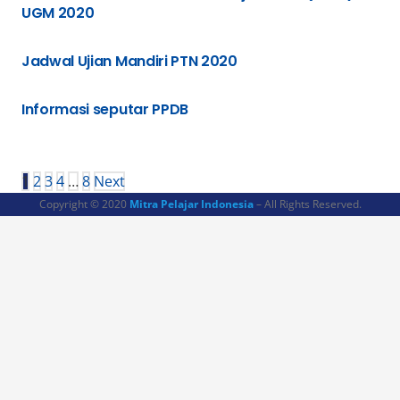
UGM 2020
Jadwal Ujian Mandiri PTN 2020
Informasi seputar PPDB
1
2
3
4
…
8
Next
Copyright © 2020
Mitra Pelajar Indonesia
– All Rights Reserved.